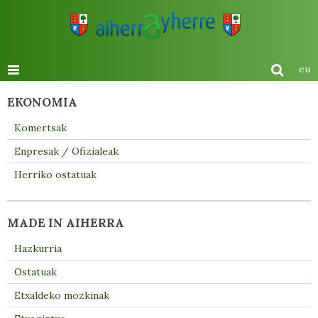
eu
EKONOMIA
Komertsak
Enpresak / Ofizialeak
Herriko ostatuak
MADE IN AIHERRA
Hazkurria
Ostatuak
Etxaldeko mozkinak