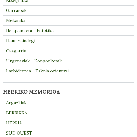
Etxegintza
Garraioak
Mekanika
Ile apainketa - Estetika
Haurtzaindegi
Osagarria
Urgentziak - Konponketak
Lanbidetzea - Eskola orientazi
HERRIKO MEMORIOA
Argazkiak
BERRIXKA
HERRIA
SUD OUEST