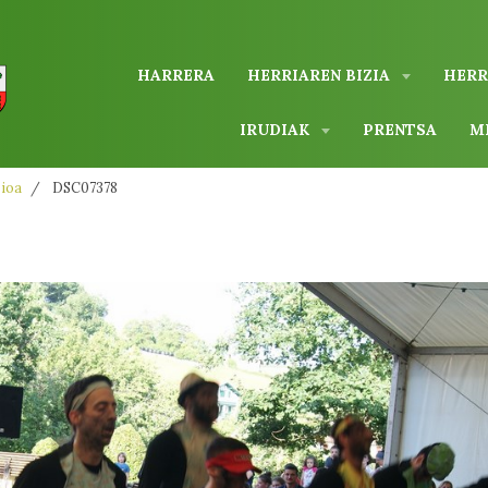
HARRERA
HERRIAREN BIZIA
HERR
IRUDIAK
PRENTSA
M
zioa
DSC07378