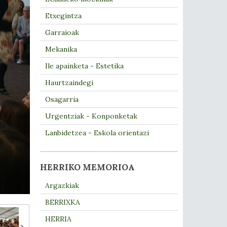
Etxegintza
Garraioak
Mekanika
Ile apainketa - Estetika
Haurtzaindegi
Osagarria
Urgentziak - Konponketak
Lanbidetzea - Eskola orientazi
HERRIKO MEMORIOA
Argazkiak
BERRIXKA
HERRIA