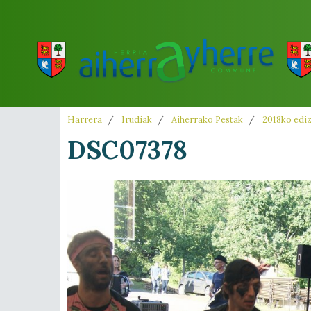
Harrera
Irudiak
Aiherrako Pestak
2018ko edi
DSC07378