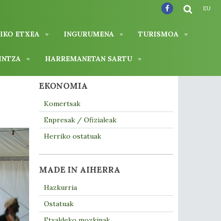
EU
IKO ETXEA
INGURUMENA
TURISMOA
INTZA
HARREMANETAN SARTU
EKONOMIA
Komertsak
Enpresak / Ofizialeak
Herriko ostatuak
MADE IN AIHERRA
Hazkurria
Ostatuak
Etxaldeko mozkinak