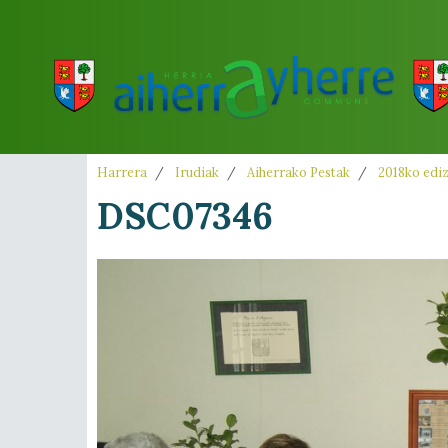
Harrera
Irudiak
Aiherrako Pestak
2018ko edi
DSC07346