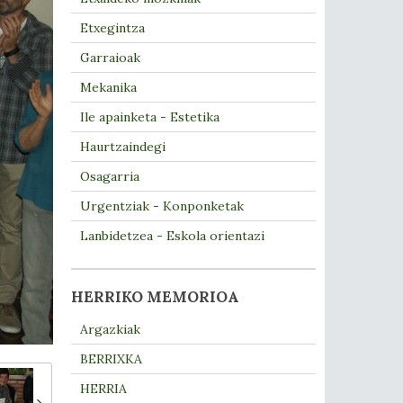
Etxegintza
Garraioak
Mekanika
Ile apainketa - Estetika
Haurtzaindegi
Osagarria
Urgentziak - Konponketak
Lanbidetzea - Eskola orientazi
HERRIKO MEMORIOA
Argazkiak
BERRIXKA
HERRIA