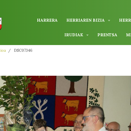
HARRERA
HERRIAREN BIZIA
HERR
IRUDIAK
PRENTSA
M
zioa
DSC07346