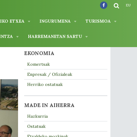
EU
IKO ETXEA
INGURUMENA
TURISMOA
INTZA
HARREMANETAN SARTU
EKONOMIA
Komertsak
Enpresak / Ofizialeak
Herriko ostatuak
MADE IN AIHERRA
Hazkurria
Ostatuak
Etxaldeko mozkinak