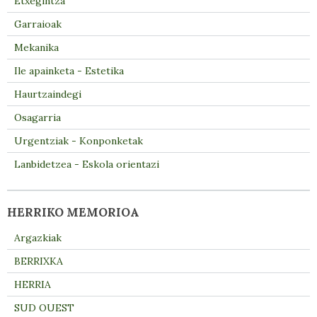
Etxegintza
Garraioak
Mekanika
Ile apainketa - Estetika
Haurtzaindegi
Osagarria
Urgentziak - Konponketak
Lanbidetzea - Eskola orientazi
HERRIKO MEMORIOA
Argazkiak
BERRIXKA
HERRIA
SUD OUEST