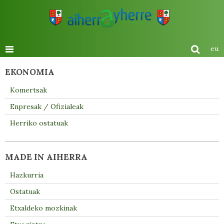
eu
EKONOMIA
Komertsak
Enpresak / Ofizialeak
Herriko ostatuak
MADE IN AIHERRA
Hazkurria
Ostatuak
Etxaldeko mozkinak