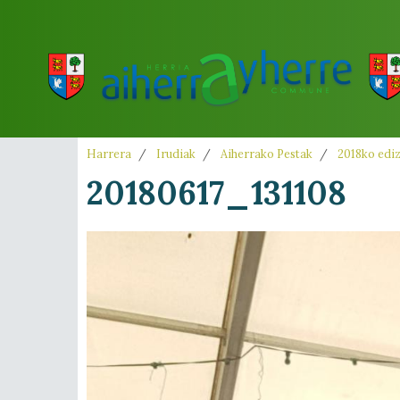
Harrera
Irudiak
Aiherrako Pestak
2018ko edi
20180617_131108