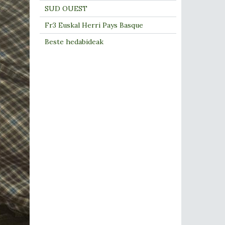
SUD OUEST
Fr3 Euskal Herri Pays Basque
Beste hedabideak