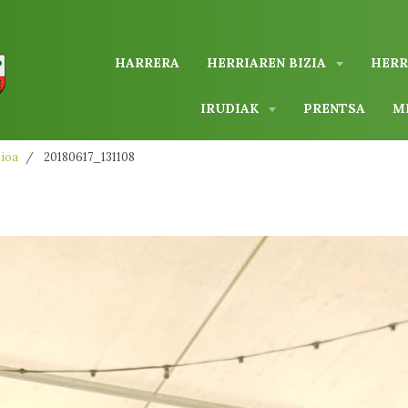
HARRERA
HERRIAREN BIZIA
HERR
IRUDIAK
PRENTSA
M
zioa
20180617_131108