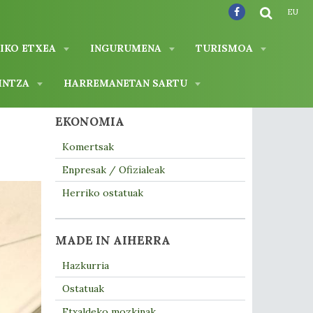
EU
IKO ETXEA
INGURUMENA
TURISMOA
INTZA
HARREMANETAN SARTU
EKONOMIA
Komertsak
Enpresak / Ofizialeak
Herriko ostatuak
MADE IN AIHERRA
Hazkurria
Ostatuak
Etxaldeko mozkinak