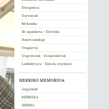
Etxegintza
Garraioak
Mekanika
Ile apainketa - Estetika
Haurtzaindegi
Osagarria
Urgentziak - Konponketak
Lanbidetzea - Eskola orientazi
HERRIKO MEMORIOA
Argazkiak
BERRIXKA
HERRIA