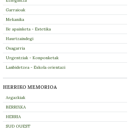
Etxegintza
Garraioak
Mekanika
Ile apainketa - Estetika
Haurtzaindegi
Osagarria
Urgentziak - Konponketak
Lanbidetzea - Eskola orientazi
HERRIKO MEMORIOA
Argazkiak
BERRIXKA
HERRIA
SUD OUEST