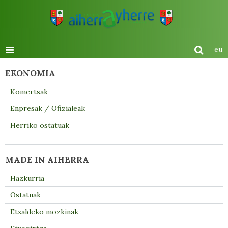
eu
EKONOMIA
Komertsak
Enpresak / Ofizialeak
Herriko ostatuak
MADE IN AIHERRA
Hazkurria
Ostatuak
Etxaldeko mozkinak