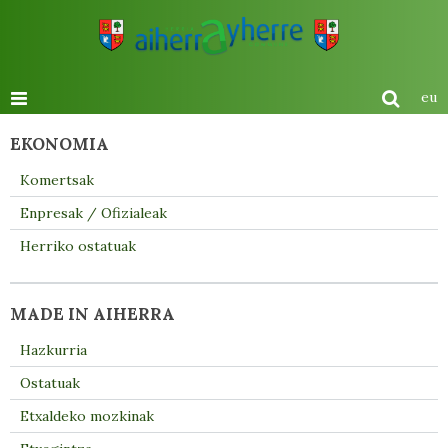
eu
EKONOMIA
Komertsak
Enpresak / Ofizialeak
Herriko ostatuak
MADE IN AIHERRA
Hazkurria
Ostatuak
Etxaldeko mozkinak