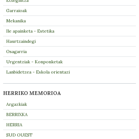
Etxegintza
Garraioak
Mekanika
Ile apainketa - Estetika
Haurtzaindegi
Osagarria
Urgentziak - Konponketak
Lanbidetzea - Eskola orientazi
HERRIKO MEMORIOA
Argazkiak
BERRIXKA
HERRIA
SUD OUEST