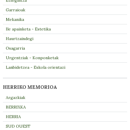
Etxegintza
Garraioak
Mekanika
Ile apainketa - Estetika
Haurtzaindegi
Osagarria
Urgentziak - Konponketak
Lanbidetzea - Eskola orientazi
HERRIKO MEMORIOA
Argazkiak
BERRIXKA
HERRIA
SUD OUEST