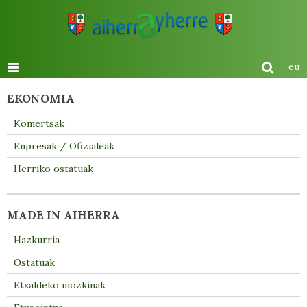
eu
EKONOMIA
Komertsak
Enpresak / Ofizialeak
Herriko ostatuak
MADE IN AIHERRA
Hazkurria
Ostatuak
Etxaldeko mozkinak