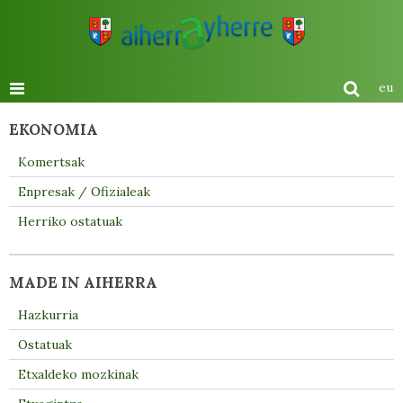
eu
EKONOMIA
Komertsak
Enpresak / Ofizialeak
Herriko ostatuak
MADE IN AIHERRA
Hazkurria
Ostatuak
Etxaldeko mozkinak