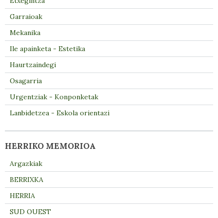
Etxegintza
Garraioak
Mekanika
Ile apainketa - Estetika
Haurtzaindegi
Osagarria
Urgentziak - Konponketak
Lanbidetzea - Eskola orientazi
HERRIKO MEMORIOA
Argazkiak
BERRIXKA
HERRIA
SUD OUEST