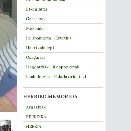
Etxegintza
Garraioak
Mekanika
Ile apainketa - Estetika
Haurtzaindegi
Osagarria
Urgentziak - Konponketak
Lanbidetzea - Eskola orientazi
HERRIKO MEMORIOA
Argazkiak
BERRIXKA
HERRIA