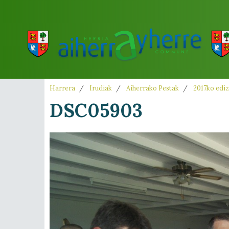
Harrera
Irudiak
Aiherrako Pestak
2017ko ediz
DSC05903