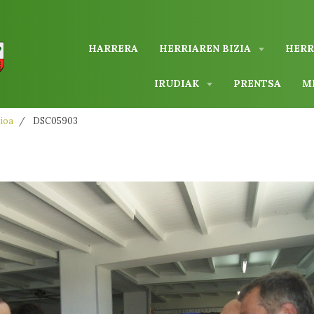
HARRERA
HERRIAREN BIZIA
HERR
IRUDIAK
PRENTSA
M
ioa
DSC05903