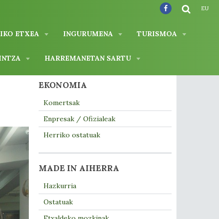
EU
IKO ETXEA
INGURUMENA
TURISMOA
INTZA
HARREMANETAN SARTU
EKONOMIA
Komertsak
Enpresak / Ofizialeak
Herriko ostatuak
MADE IN AIHERRA
Hazkurria
Ostatuak
Etxaldeko mozkinak