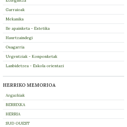
Etxegintza
Garraioak
Mekanika
Ile apainketa - Estetika
Haurtzaindegi
Osagarria
Urgentziak - Konponketak
Lanbidetzea - Eskola orientazi
HERRIKO MEMORIOA
Argazkiak
BERRIXKA
HERRIA
SUD OUEST