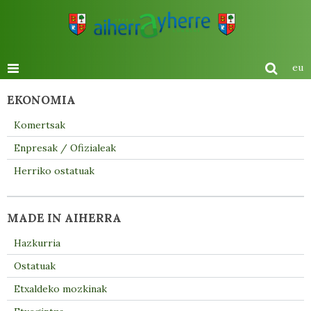
eu
EKONOMIA
Komertsak
Enpresak / Ofizialeak
Herriko ostatuak
MADE IN AIHERRA
Hazkurria
Ostatuak
Etxaldeko mozkinak