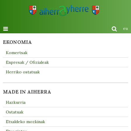
eu
EKONOMIA
Komertsak
Enpresak / Ofizialeak
Herriko ostatuak
MADE IN AIHERRA
Hazkurria
Ostatuak
Etxaldeko mozkinak