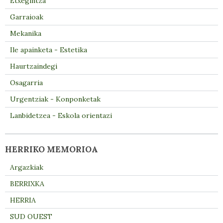
Etxegintza
Garraioak
Mekanika
Ile apainketa - Estetika
Haurtzaindegi
Osagarria
Urgentziak - Konponketak
Lanbidetzea - Eskola orientazi
HERRIKO MEMORIOA
Argazkiak
BERRIXKA
HERRIA
SUD OUEST