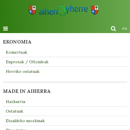
eu
EKONOMIA
Komertsak
Enpresak / Ofizialeak
Herriko ostatuak
MADE IN AIHERRA
Hazkurria
Ostatuak
Etxaldeko mozkinak