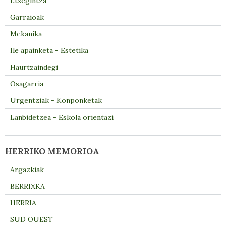
Etxegintza
Garraioak
Mekanika
Ile apainketa - Estetika
Haurtzaindegi
Osagarria
Urgentziak - Konponketak
Lanbidetzea - Eskola orientazi
HERRIKO MEMORIOA
Argazkiak
BERRIXKA
HERRIA
SUD OUEST