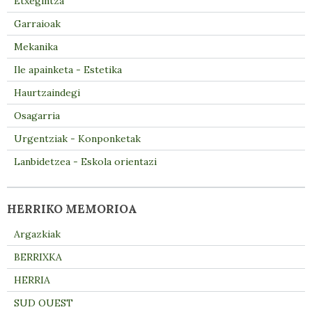
Etxegintza
Garraioak
Mekanika
Ile apainketa - Estetika
Haurtzaindegi
Osagarria
Urgentziak - Konponketak
Lanbidetzea - Eskola orientazi
HERRIKO MEMORIOA
Argazkiak
BERRIXKA
HERRIA
SUD OUEST