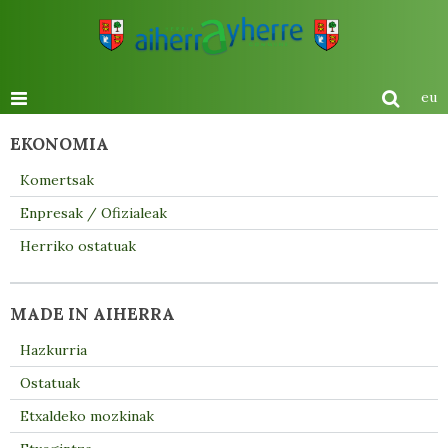
eu
EKONOMIA
Komertsak
Enpresak / Ofizialeak
Herriko ostatuak
MADE IN AIHERRA
Hazkurria
Ostatuak
Etxaldeko mozkinak