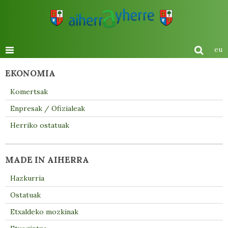
eu
EKONOMIA
Komertsak
Enpresak / Ofizialeak
Herriko ostatuak
MADE IN AIHERRA
Hazkurria
Ostatuak
Etxaldeko mozkinak