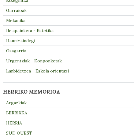
Etxegintza
Garraioak
Mekanika
Ile apainketa - Estetika
Haurtzaindegi
Osagarria
Urgentziak - Konponketak
Lanbidetzea - Eskola orientazi
HERRIKO MEMORIOA
Argazkiak
BERRIXKA
HERRIA
SUD OUEST