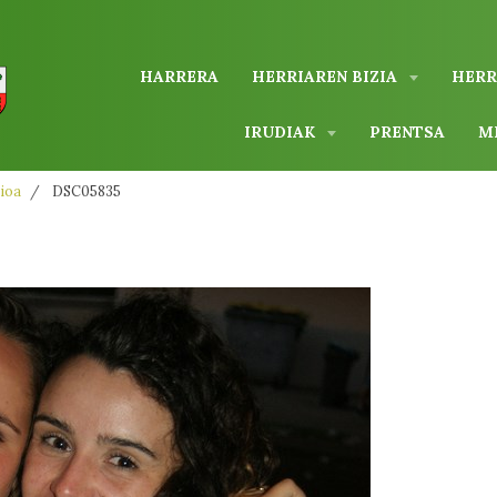
HARRERA
HERRIAREN BIZIA
HERR
IRUDIAK
PRENTSA
M
ioa
DSC05835