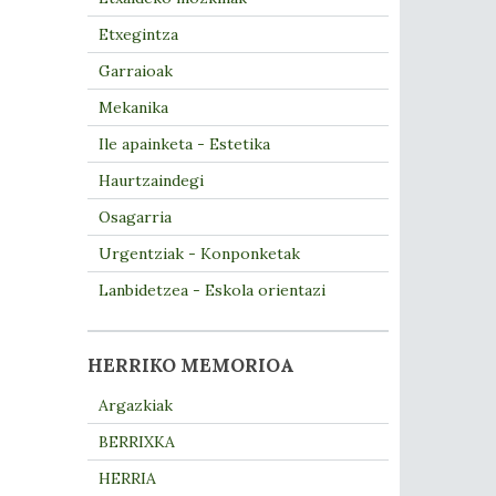
Etxegintza
Garraioak
Mekanika
Ile apainketa - Estetika
Haurtzaindegi
Osagarria
Urgentziak - Konponketak
Lanbidetzea - Eskola orientazi
HERRIKO MEMORIOA
Argazkiak
BERRIXKA
HERRIA