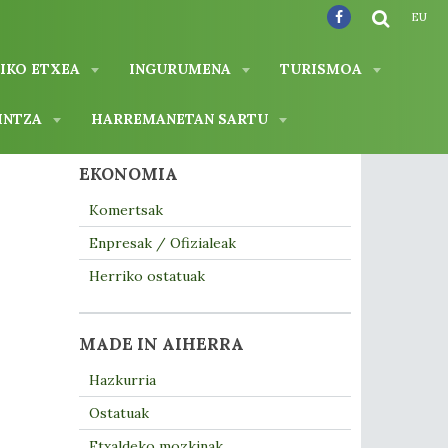
EU
IKO ETXEA
INGURUMENA
TURISMOA
INTZA
HARREMANETAN SARTU
EKONOMIA
Komertsak
Enpresak / Ofizialeak
Herriko ostatuak
MADE IN AIHERRA
Hazkurria
Ostatuak
Etxaldeko mozkinak