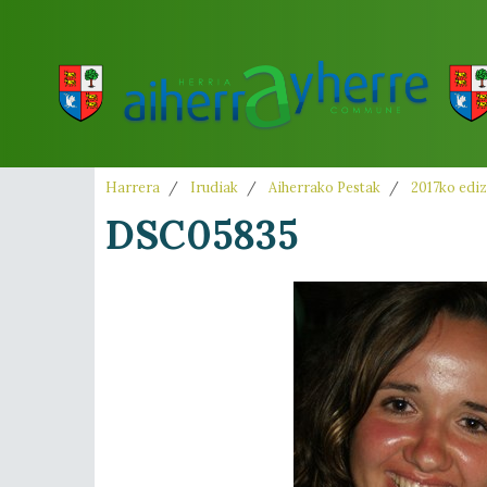
Harrera
Irudiak
Aiherrako Pestak
2017ko ediz
DSC05835