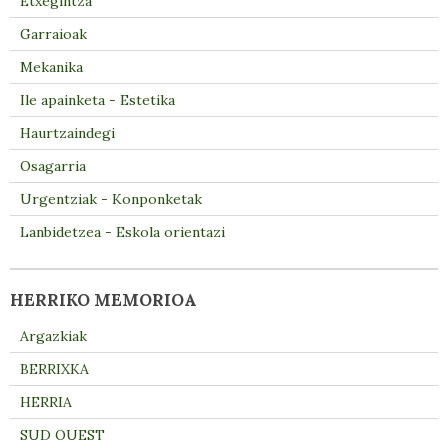
Etxegintza
Garraioak
Mekanika
Ile apainketa - Estetika
Haurtzaindegi
Osagarria
Urgentziak - Konponketak
Lanbidetzea - Eskola orientazi
HERRIKO MEMORIOA
Argazkiak
BERRIXKA
HERRIA
SUD OUEST