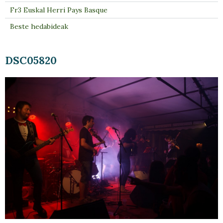
Fr3 Euskal Herri Pays Basque
Beste hedabideak
DSC05820