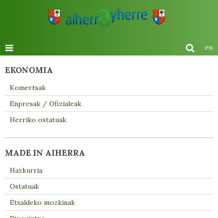
eu
EKONOMIA
Komertsak
Enpresak / Ofizialeak
Herriko ostatuak
MADE IN AIHERRA
Hazkurria
Ostatuak
Etxaldeko mozkinak