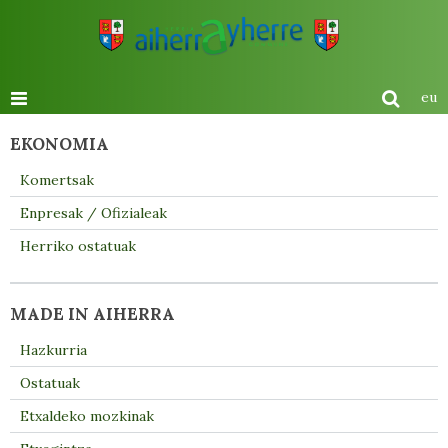
eu
EKONOMIA
Komertsak
Enpresak / Ofizialeak
Herriko ostatuak
MADE IN AIHERRA
Hazkurria
Ostatuak
Etxaldeko mozkinak