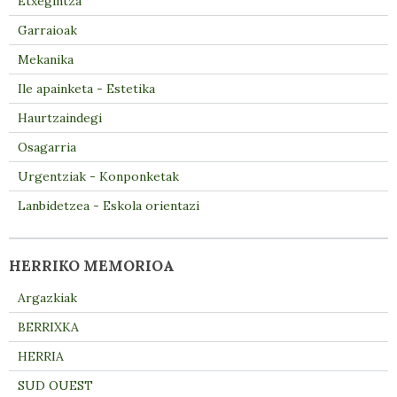
Etxegintza
Garraioak
Mekanika
Ile apainketa - Estetika
Haurtzaindegi
Osagarria
Urgentziak - Konponketak
Lanbidetzea - Eskola orientazi
HERRIKO MEMORIOA
Argazkiak
BERRIXKA
HERRIA
SUD OUEST