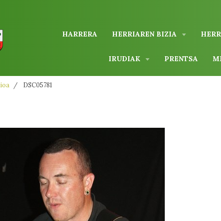
HARRERA
HERRIAREN BIZIA
HERR
IRUDIAK
PRENTSA
M
ioa
DSC05781