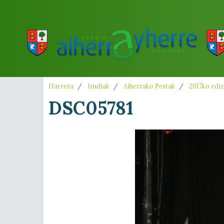
Harrera
Irudiak
Aiherrako Pestak
2017ko ediz
DSC05781