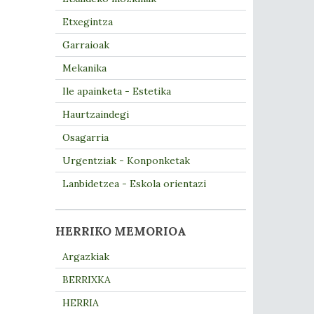
Etxegintza
Garraioak
Mekanika
Ile apainketa - Estetika
Haurtzaindegi
Osagarria
Urgentziak - Konponketak
Lanbidetzea - Eskola orientazi
HERRIKO MEMORIOA
Argazkiak
BERRIXKA
HERRIA