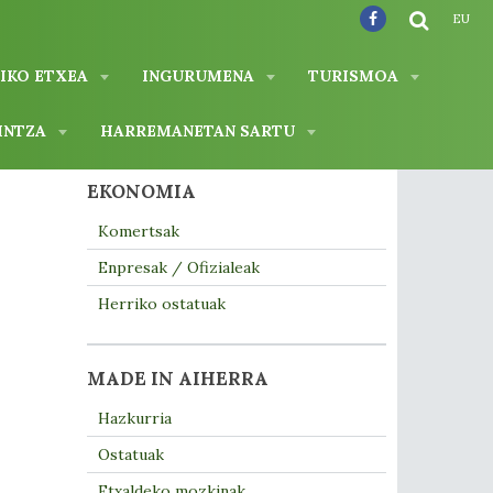
EU
IKO ETXEA
INGURUMENA
TURISMOA
INTZA
HARREMANETAN SARTU
EKONOMIA
Komertsak
Enpresak / Ofizialeak
Herriko ostatuak
MADE IN AIHERRA
Hazkurria
Ostatuak
Etxaldeko mozkinak