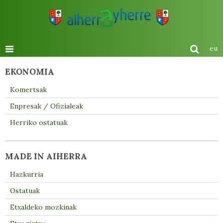
eu
EKONOMIA
Komertsak
Enpresak / Ofizialeak
Herriko ostatuak
MADE IN AIHERRA
Hazkurria
Ostatuak
Etxaldeko mozkinak