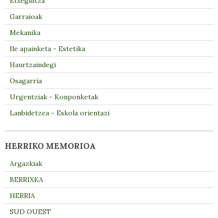
Etxegintza
Garraioak
Mekanika
Ile apainketa - Estetika
Haurtzaindegi
Osagarria
Urgentziak - Konponketak
Lanbidetzea - Eskola orientazi
HERRIKO MEMORIOA
Argazkiak
BERRIXKA
HERRIA
SUD OUEST