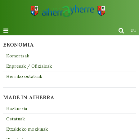
eu
EKONOMIA
Komertsak
Enpresak / Ofizialeak
Herriko ostatuak
MADE IN AIHERRA
Hazkurria
Ostatuak
Etxaldeko mozkinak