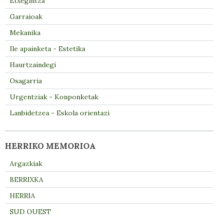
Etxegintza
Garraioak
Mekanika
Ile apainketa - Estetika
Haurtzaindegi
Osagarria
Urgentziak - Konponketak
Lanbidetzea - Eskola orientazi
HERRIKO MEMORIOA
Argazkiak
BERRIXKA
HERRIA
SUD OUEST