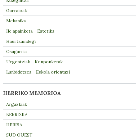
Etxegintza
Garraioak
Mekanika
Ile apainketa - Estetika
Haurtzaindegi
Osagarria
Urgentziak - Konponketak
Lanbidetzea - Eskola orientazi
HERRIKO MEMORIOA
Argazkiak
BERRIXKA
HERRIA
SUD OUEST