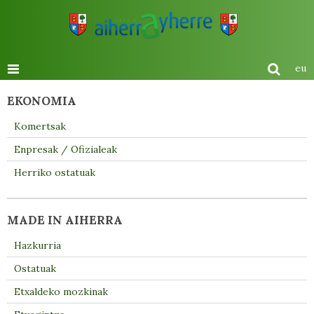
eu
EKONOMIA
Komertsak
Enpresak / Ofizialeak
Herriko ostatuak
MADE IN AIHERRA
Hazkurria
Ostatuak
Etxaldeko mozkinak