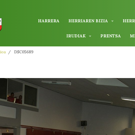
HARRERA
HERRIAREN BIZIA
HERR
IRUDIAK
PRENTSA
M
ioa
DSC05689