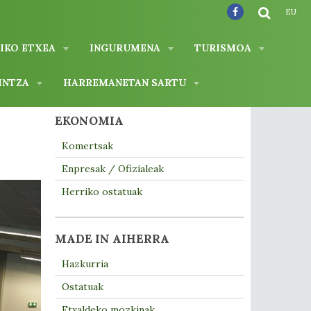
EU
IKO ETXEA
INGURUMENA
TURISMOA
INTZA
HARREMANETAN SARTU
EKONOMIA
Komertsak
Enpresak / Ofizialeak
Herriko ostatuak
MADE IN AIHERRA
Hazkurria
Ostatuak
Etxaldeko mozkinak