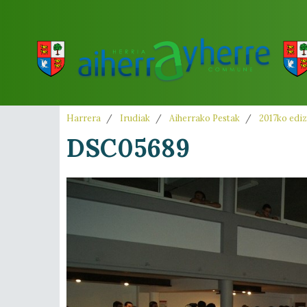
Harrera
Irudiak
Aiherrako Pestak
2017ko ediz
DSC05689