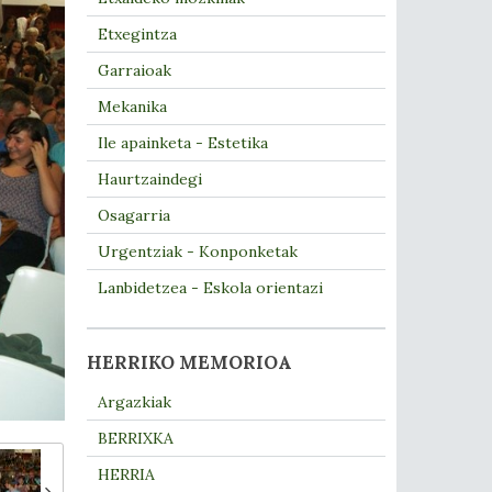
Etxegintza
Garraioak
Mekanika
Ile apainketa - Estetika
Haurtzaindegi
Osagarria
Urgentziak - Konponketak
Lanbidetzea - Eskola orientazi
HERRIKO MEMORIOA
Argazkiak
BERRIXKA
HERRIA