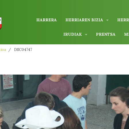
HARRERA
HERRIAREN BIZIA
HERR
IRUDIAK
PRENTSA
M
zioa
DSC04747