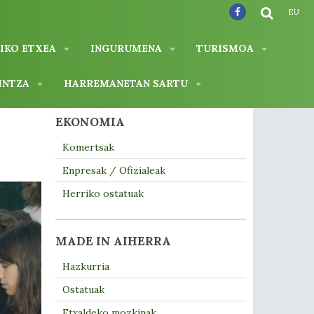
EU
IKO ETXEA
INGURUMENA
TURISMOA
INTZA
HARREMANETAN SARTU
EKONOMIA
Komertsak
Enpresak / Ofizialeak
Herriko ostatuak
MADE IN AIHERRA
Hazkurria
Ostatuak
Etxaldeko mozkinak