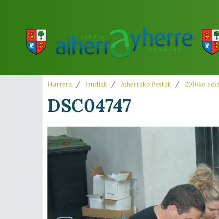
Harrera
Irudiak
Aiherrako Pestak
2016ko edi
DSC04747