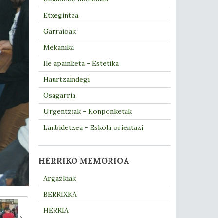
Etxegintza
Garraioak
Mekanika
Ile apainketa - Estetika
Haurtzaindegi
Osagarria
Urgentziak - Konponketak
Lanbidetzea - Eskola orientazi
HERRIKO MEMORIOA
Argazkiak
BERRIXKA
HERRIA