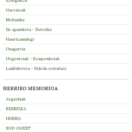
Etxegintza
Garraioak
Mekanika
Ile apainketa - Estetika
Haurtzaindegi
Osagarria
Urgentziak - Konponketak
Lanbidetzea - Eskola orientazi
HERRIKO MEMORIOA
Argazkiak
BERRIXKA
HERRIA
SUD OUEST