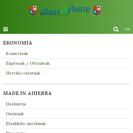
eu
EKONOMIA
Komertsak
Enpresak / Ofizialeak
Herriko ostatuak
MADE IN AIHERRA
Hazkurria
Ostatuak
Etxaldeko mozkinak