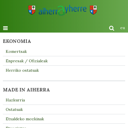
eu
EKONOMIA
Komertsak
Enpresak / Ofizialeak
Herriko ostatuak
MADE IN AIHERRA
Hazkurria
Ostatuak
Etxaldeko mozkinak