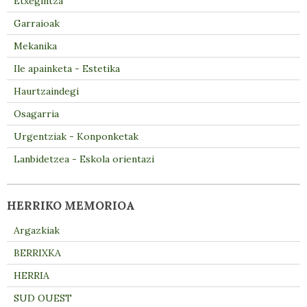
Etxegintza
Garraioak
Mekanika
Ile apainketa - Estetika
Haurtzaindegi
Osagarria
Urgentziak - Konponketak
Lanbidetzea - Eskola orientazi
HERRIKO MEMORIOA
Argazkiak
BERRIXKA
HERRIA
SUD OUEST