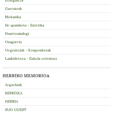
Etxegintza
Garraioak
Mekanika
Ile apainketa - Estetika
Haurtzaindegi
Osagarria
Urgentziak - Konponketak
Lanbidetzea - Eskola orientazi
HERRIKO MEMORIOA
Argazkiak
BERRIXKA
HERRIA
SUD OUEST