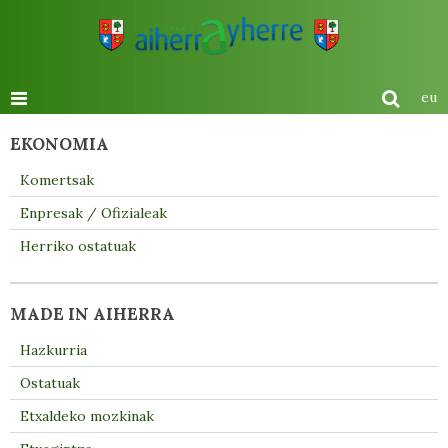
eu
EKONOMIA
Komertsak
Enpresak / Ofizialeak
Herriko ostatuak
MADE IN AIHERRA
Hazkurria
Ostatuak
Etxaldeko mozkinak