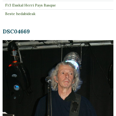
Fr3 Euskal Herri Pays Basque
Beste hedabideak
DSC04669