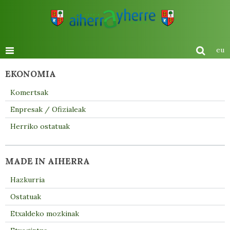
eu
EKONOMIA
Komertsak
Enpresak / Ofizialeak
Herriko ostatuak
MADE IN AIHERRA
Hazkurria
Ostatuak
Etxaldeko mozkinak