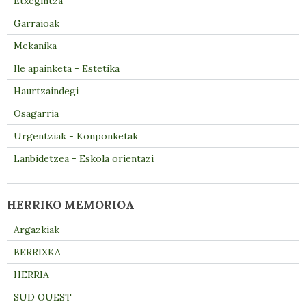
Etxegintza
Garraioak
Mekanika
Ile apainketa - Estetika
Haurtzaindegi
Osagarria
Urgentziak - Konponketak
Lanbidetzea - Eskola orientazi
HERRIKO MEMORIOA
Argazkiak
BERRIXKA
HERRIA
SUD OUEST