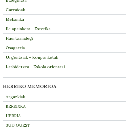
Etxegintza
Garraioak
Mekanika
Ile apainketa - Estetika
Haurtzaindegi
Osagarria
Urgentziak - Konponketak
Lanbidetzea - Eskola orientazi
HERRIKO MEMORIOA
Argazkiak
BERRIXKA
HERRIA
SUD OUEST