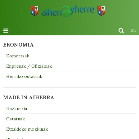
eu
EKONOMIA
Komertsak
Enpresak / Ofizialeak
Herriko ostatuak
MADE IN AIHERRA
Hazkurria
Ostatuak
Etxaldeko mozkinak