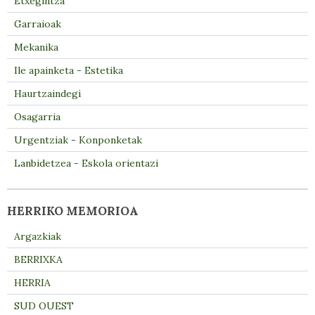
Etxegintza
Garraioak
Mekanika
Ile apainketa - Estetika
Haurtzaindegi
Osagarria
Urgentziak - Konponketak
Lanbidetzea - Eskola orientazi
HERRIKO MEMORIOA
Argazkiak
BERRIXKA
HERRIA
SUD OUEST