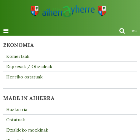
eu
EKONOMIA
Komertsak
Enpresak / Ofizialeak
Herriko ostatuak
MADE IN AIHERRA
Hazkurria
Ostatuak
Etxaldeko mozkinak