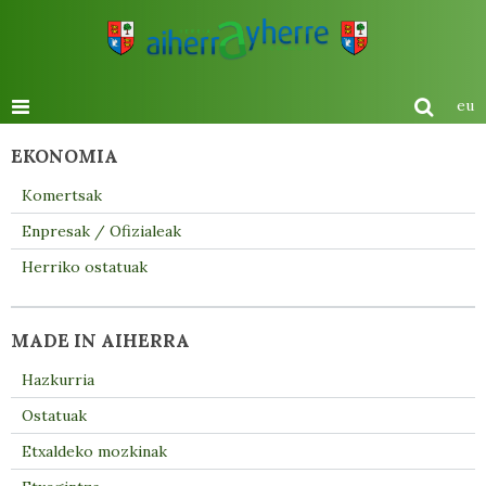
eu
EKONOMIA
Komertsak
Enpresak / Ofizialeak
Herriko ostatuak
MADE IN AIHERRA
Hazkurria
Ostatuak
Etxaldeko mozkinak