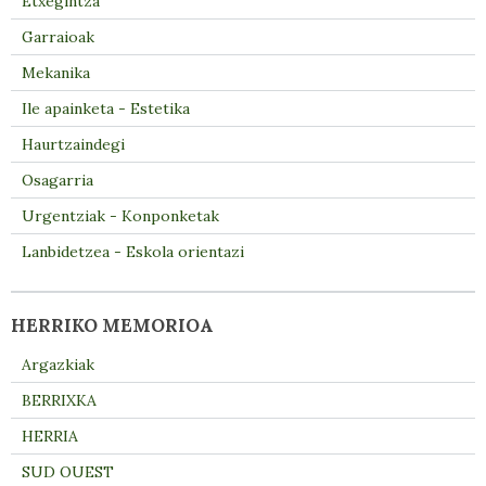
Etxegintza
Garraioak
Mekanika
Ile apainketa - Estetika
Haurtzaindegi
Osagarria
Urgentziak - Konponketak
Lanbidetzea - Eskola orientazi
HERRIKO MEMORIOA
Argazkiak
BERRIXKA
HERRIA
SUD OUEST