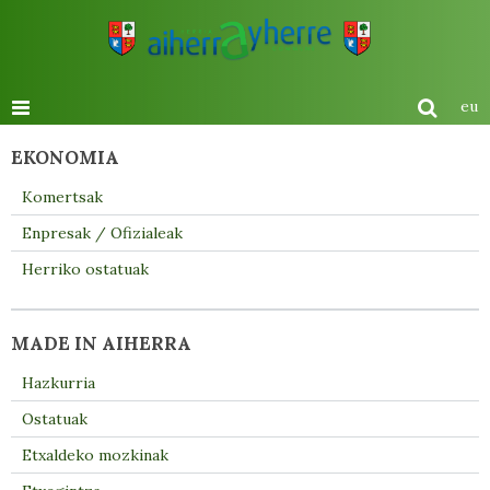
eu
EKONOMIA
Komertsak
Enpresak / Ofizialeak
Herriko ostatuak
MADE IN AIHERRA
Hazkurria
Ostatuak
Etxaldeko mozkinak