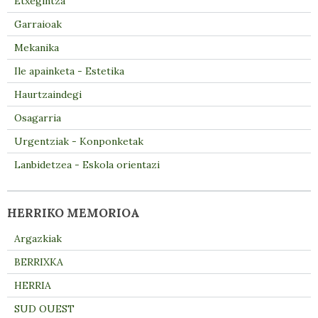
Etxegintza
Garraioak
Mekanika
Ile apainketa - Estetika
Haurtzaindegi
Osagarria
Urgentziak - Konponketak
Lanbidetzea - Eskola orientazi
HERRIKO MEMORIOA
Argazkiak
BERRIXKA
HERRIA
SUD OUEST