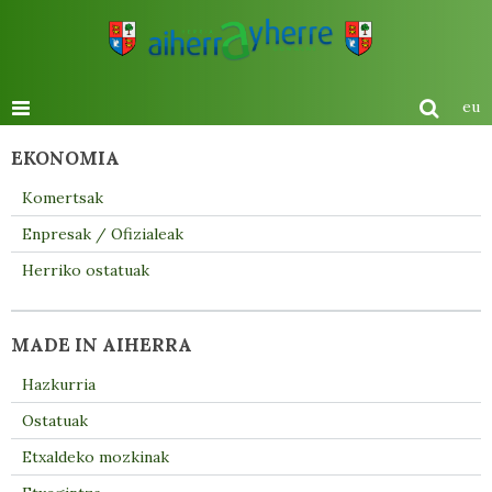
eu
EKONOMIA
Komertsak
Enpresak / Ofizialeak
Herriko ostatuak
MADE IN AIHERRA
Hazkurria
Ostatuak
Etxaldeko mozkinak