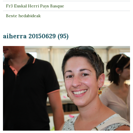
Fr3 Euskal Herri Pays Basque
Beste hedabideak
aiherra 20150629 (95)