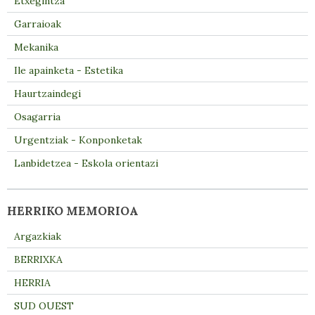
Etxegintza
Garraioak
Mekanika
Ile apainketa - Estetika
Haurtzaindegi
Osagarria
Urgentziak - Konponketak
Lanbidetzea - Eskola orientazi
HERRIKO MEMORIOA
Argazkiak
BERRIXKA
HERRIA
SUD OUEST