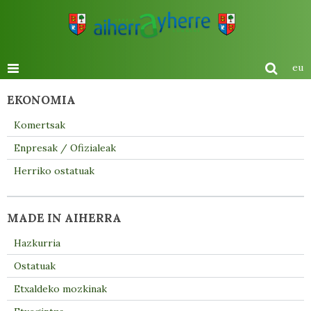
eu
EKONOMIA
Komertsak
Enpresak / Ofizialeak
Herriko ostatuak
MADE IN AIHERRA
Hazkurria
Ostatuak
Etxaldeko mozkinak