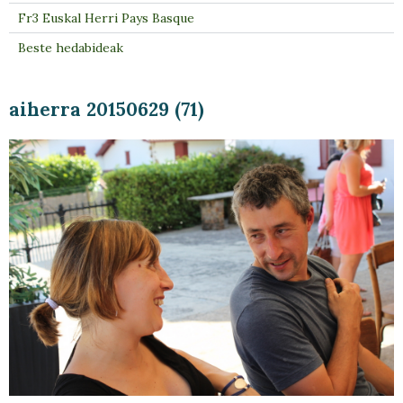
Fr3 Euskal Herri Pays Basque
Beste hedabideak
aiherra 20150629 (71)