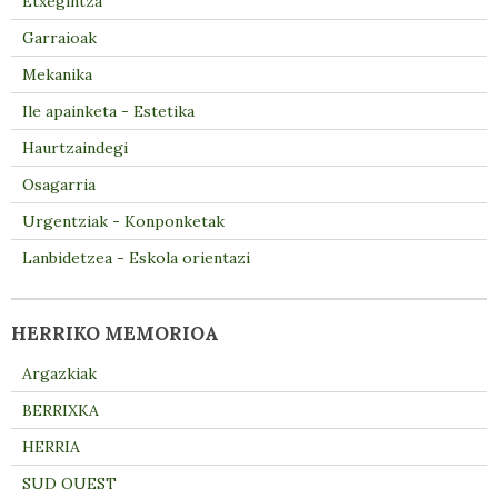
Etxegintza
Garraioak
Mekanika
Ile apainketa - Estetika
Haurtzaindegi
Osagarria
Urgentziak - Konponketak
Lanbidetzea - Eskola orientazi
HERRIKO MEMORIOA
Argazkiak
BERRIXKA
HERRIA
SUD OUEST