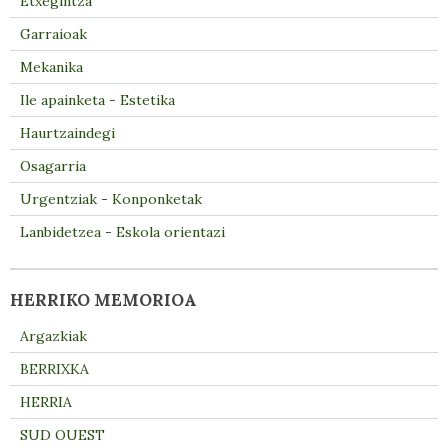
Etxegintza
Garraioak
Mekanika
Ile apainketa - Estetika
Haurtzaindegi
Osagarria
Urgentziak - Konponketak
Lanbidetzea - Eskola orientazi
HERRIKO MEMORIOA
Argazkiak
BERRIXKA
HERRIA
SUD OUEST