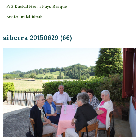
Fr3 Euskal Herri Pays Basque
Beste hedabideak
aiherra 20150629 (66)