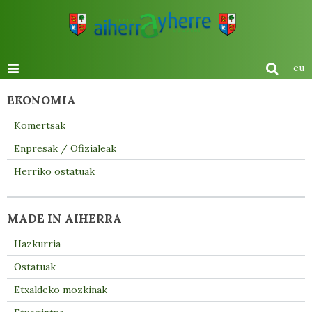
eu
EKONOMIA
Komertsak
Enpresak / Ofizialeak
Herriko ostatuak
MADE IN AIHERRA
Hazkurria
Ostatuak
Etxaldeko mozkinak