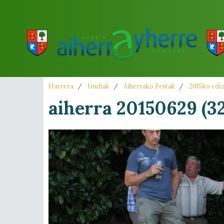
Harrera
Irudiak
Aiherrako Pestak
2015ko edi
aiherra 20150629 (32