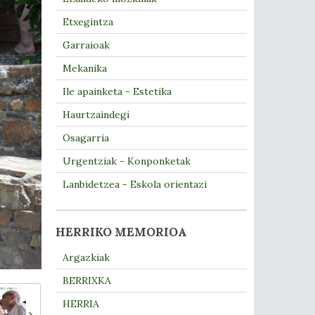
Etxegintza
Garraioak
Mekanika
Ile apainketa - Estetika
Haurtzaindegi
Osagarria
Urgentziak - Konponketak
Lanbidetzea - Eskola orientazi
HERRIKO MEMORIOA
Argazkiak
BERRIXKA
HERRIA