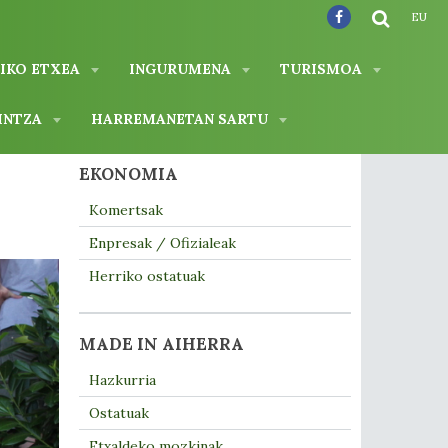
EU
IKO ETXEA
INGURUMENA
TURISMOA
INTZA
HARREMANETAN SARTU
EKONOMIA
Komertsak
Enpresak / Ofizialeak
Herriko ostatuak
MADE IN AIHERRA
Hazkurria
Ostatuak
Etxaldeko mozkinak