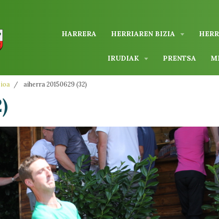
HARRERA
HERRIAREN BIZIA
HERR
IRUDIAK
PRENTSA
M
zioa
aiherra 20150629 (32)
)