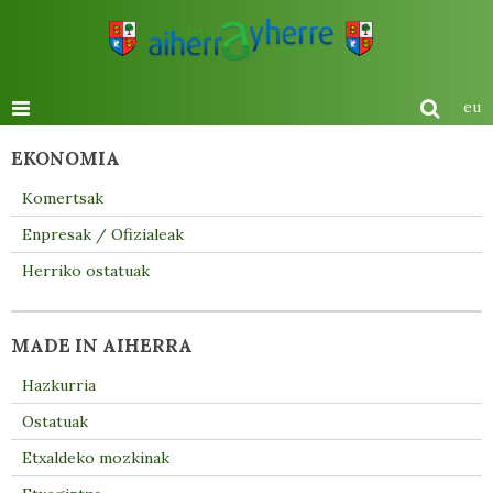
eu
EKONOMIA
Komertsak
Enpresak / Ofizialeak
Herriko ostatuak
MADE IN AIHERRA
Hazkurria
Ostatuak
Etxaldeko mozkinak