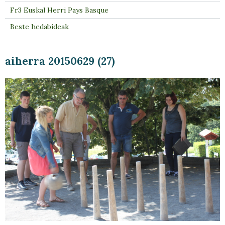
Fr3 Euskal Herri Pays Basque
Beste hedabideak
aiherra 20150629 (27)