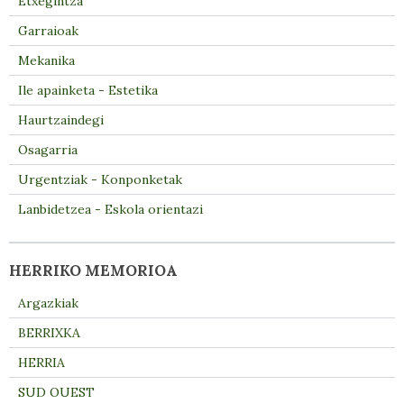
Etxegintza
Garraioak
Mekanika
Ile apainketa - Estetika
Haurtzaindegi
Osagarria
Urgentziak - Konponketak
Lanbidetzea - Eskola orientazi
HERRIKO MEMORIOA
Argazkiak
BERRIXKA
HERRIA
SUD OUEST