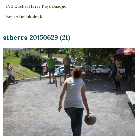
Fr3 Euskal Herri Pays Basque
Beste hedabideak
aiherra 20150629 (21)