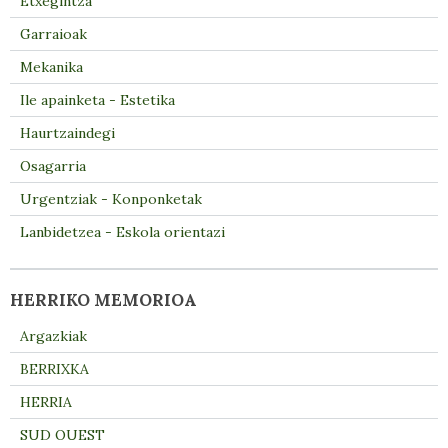
Etxegintza
Garraioak
Mekanika
Ile apainketa - Estetika
Haurtzaindegi
Osagarria
Urgentziak - Konponketak
Lanbidetzea - Eskola orientazi
HERRIKO MEMORIOA
Argazkiak
BERRIXKA
HERRIA
SUD OUEST