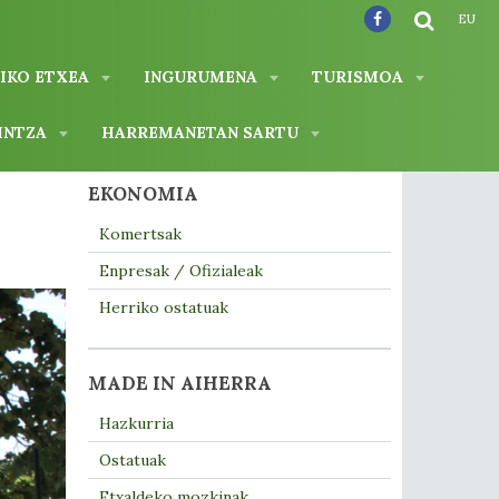
EU
IKO ETXEA
INGURUMENA
TURISMOA
INTZA
HARREMANETAN SARTU
EKONOMIA
Komertsak
Enpresak / Ofizialeak
Herriko ostatuak
MADE IN AIHERRA
Hazkurria
Ostatuak
Etxaldeko mozkinak