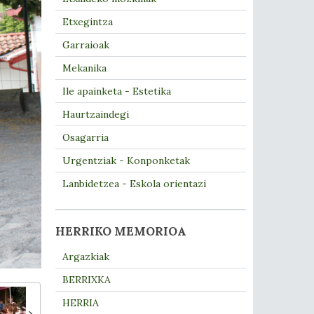
Etxegintza
Garraioak
Mekanika
Ile apainketa - Estetika
Haurtzaindegi
Osagarria
Urgentziak - Konponketak
Lanbidetzea - Eskola orientazi
HERRIKO MEMORIOA
Argazkiak
BERRIXKA
HERRIA