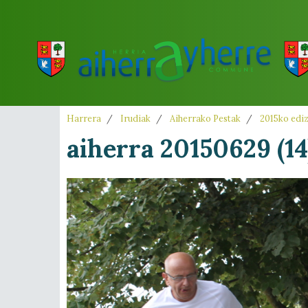
Harrera
Irudiak
Aiherrako Pestak
2015ko edi
aiherra 20150629 (14