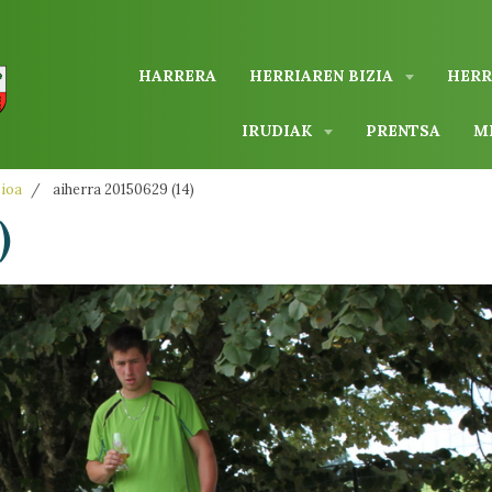
HARRERA
HERRIAREN BIZIA
HERR
IRUDIAK
PRENTSA
M
zioa
aiherra 20150629 (14)
)