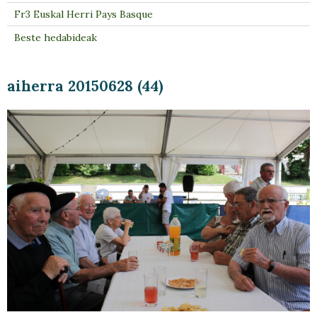
Fr3 Euskal Herri Pays Basque
Beste hedabideak
aiherra 20150628 (44)