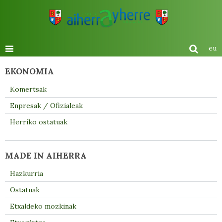
eu
EKONOMIA
Komertsak
Enpresak / Ofizialeak
Herriko ostatuak
MADE IN AIHERRA
Hazkurria
Ostatuak
Etxaldeko mozkinak