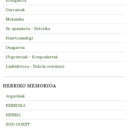
Etxegintza
Garraioak
Mekanika
Ile apainketa - Estetika
Haurtzaindegi
Osagarria
Urgentziak - Konponketak
Lanbidetzea - Eskola orientazi
HERRIKO MEMORIOA
Argazkiak
BERRIXKA
HERRIA
SUD OUEST