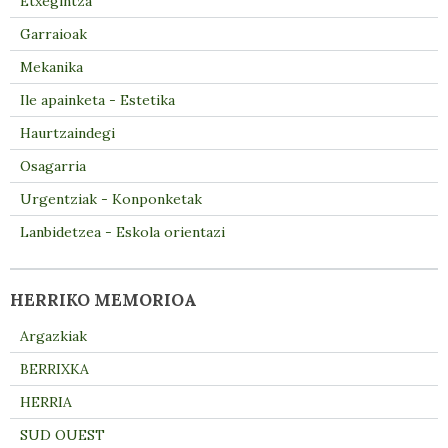
Etxegintza
Garraioak
Mekanika
Ile apainketa - Estetika
Haurtzaindegi
Osagarria
Urgentziak - Konponketak
Lanbidetzea - Eskola orientazi
HERRIKO MEMORIOA
Argazkiak
BERRIXKA
HERRIA
SUD OUEST