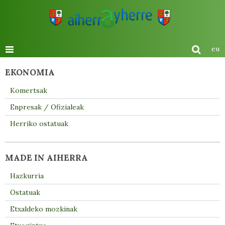
eu
EKONOMIA
Komertsak
Enpresak / Ofizialeak
Herriko ostatuak
MADE IN AIHERRA
Hazkurria
Ostatuak
Etxaldeko mozkinak