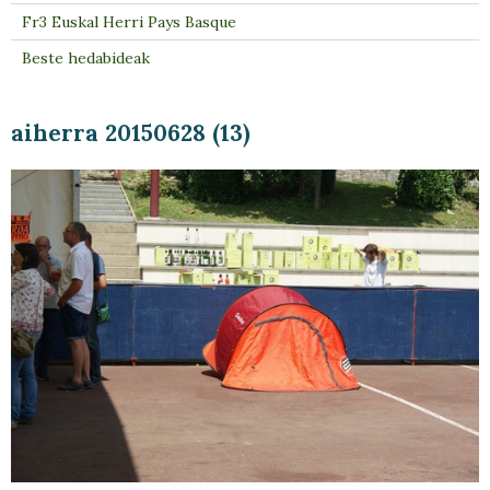
Fr3 Euskal Herri Pays Basque
Beste hedabideak
aiherra 20150628 (13)