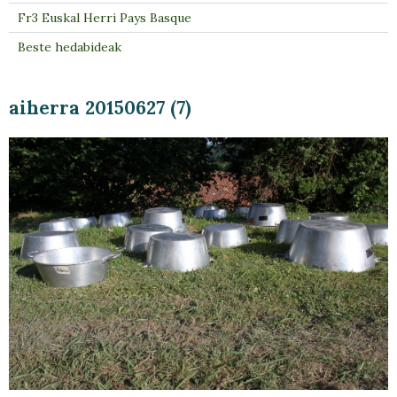
Fr3 Euskal Herri Pays Basque
Beste hedabideak
aiherra 20150627 (7)