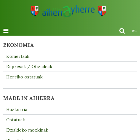
eu
EKONOMIA
Komertsak
Enpresak / Ofizialeak
Herriko ostatuak
MADE IN AIHERRA
Hazkurria
Ostatuak
Etxaldeko mozkinak