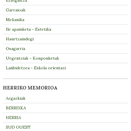
Etxegintza
Garraioak
Mekanika
Ile apainketa - Estetika
Haurtzaindegi
Osagarria
Urgentziak - Konponketak
Lanbidetzea - Eskola orientazi
HERRIKO MEMORIOA
Argazkiak
BERRIXKA
HERRIA
SUD OUEST