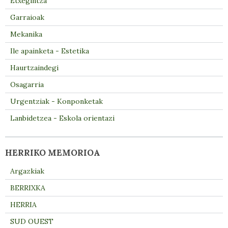
Etxegintza
Garraioak
Mekanika
Ile apainketa - Estetika
Haurtzaindegi
Osagarria
Urgentziak - Konponketak
Lanbidetzea - Eskola orientazi
HERRIKO MEMORIOA
Argazkiak
BERRIXKA
HERRIA
SUD OUEST