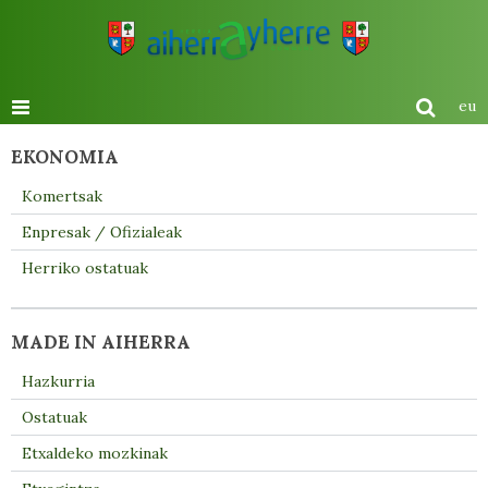
eu
EKONOMIA
Komertsak
Enpresak / Ofizialeak
Herriko ostatuak
MADE IN AIHERRA
Hazkurria
Ostatuak
Etxaldeko mozkinak