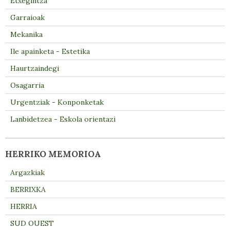
Etxegintza
Garraioak
Mekanika
Ile apainketa - Estetika
Haurtzaindegi
Osagarria
Urgentziak - Konponketak
Lanbidetzea - Eskola orientazi
HERRIKO MEMORIOA
Argazkiak
BERRIXKA
HERRIA
SUD OUEST