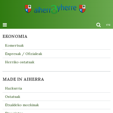
eu
EKONOMIA
Komertsak
Enpresak / Ofizialeak
Herriko ostatuak
MADE IN AIHERRA
Hazkurria
Ostatuak
Etxaldeko mozkinak