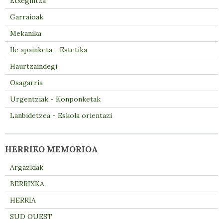
Etxegintza
Garraioak
Mekanika
Ile apainketa - Estetika
Haurtzaindegi
Osagarria
Urgentziak - Konponketak
Lanbidetzea - Eskola orientazi
HERRIKO MEMORIOA
Argazkiak
BERRIXKA
HERRIA
SUD OUEST