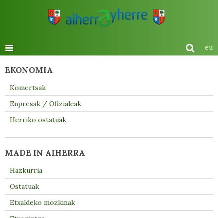
eu
EKONOMIA
Komertsak
Enpresak / Ofizialeak
Herriko ostatuak
MADE IN AIHERRA
Hazkurria
Ostatuak
Etxaldeko mozkinak