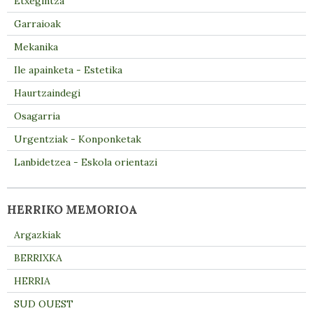
Etxegintza
Garraioak
Mekanika
Ile apainketa - Estetika
Haurtzaindegi
Osagarria
Urgentziak - Konponketak
Lanbidetzea - Eskola orientazi
HERRIKO MEMORIOA
Argazkiak
BERRIXKA
HERRIA
SUD OUEST