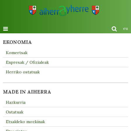
eu
EKONOMIA
Komertsak
Enpresak / Ofizialeak
Herriko ostatuak
MADE IN AIHERRA
Hazkurria
Ostatuak
Etxaldeko mozkinak