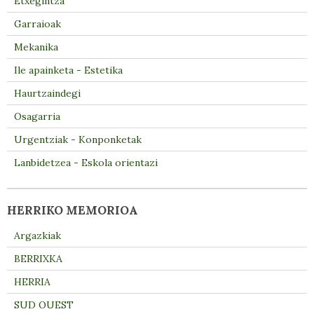
Etxegintza
Garraioak
Mekanika
Ile apainketa - Estetika
Haurtzaindegi
Osagarria
Urgentziak - Konponketak
Lanbidetzea - Eskola orientazi
HERRIKO MEMORIOA
Argazkiak
BERRIXKA
HERRIA
SUD OUEST