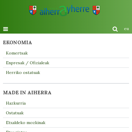
eu
EKONOMIA
Komertsak
Enpresak / Ofizialeak
Herriko ostatuak
MADE IN AIHERRA
Hazkurria
Ostatuak
Etxaldeko mozkinak