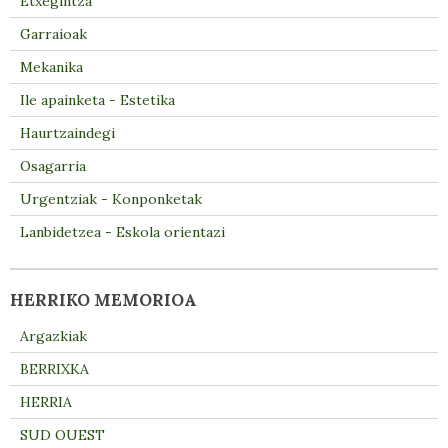
Etxegintza
Garraioak
Mekanika
Ile apainketa - Estetika
Haurtzaindegi
Osagarria
Urgentziak - Konponketak
Lanbidetzea - Eskola orientazi
HERRIKO MEMORIOA
Argazkiak
BERRIXKA
HERRIA
SUD OUEST