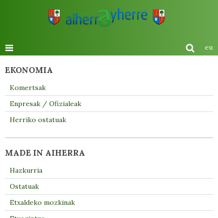
eu
EKONOMIA
Komertsak
Enpresak / Ofizialeak
Herriko ostatuak
MADE IN AIHERRA
Hazkurria
Ostatuak
Etxaldeko mozkinak