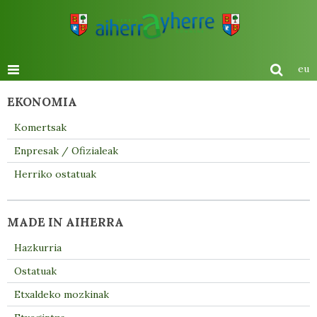
eu
EKONOMIA
Komertsak
Enpresak / Ofizialeak
Herriko ostatuak
MADE IN AIHERRA
Hazkurria
Ostatuak
Etxaldeko mozkinak