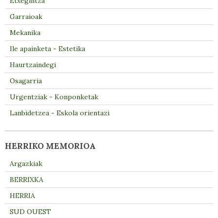
Etxegintza
Garraioak
Mekanika
Ile apainketa - Estetika
Haurtzaindegi
Osagarria
Urgentziak - Konponketak
Lanbidetzea - Eskola orientazi
HERRIKO MEMORIOA
Argazkiak
BERRIXKA
HERRIA
SUD OUEST