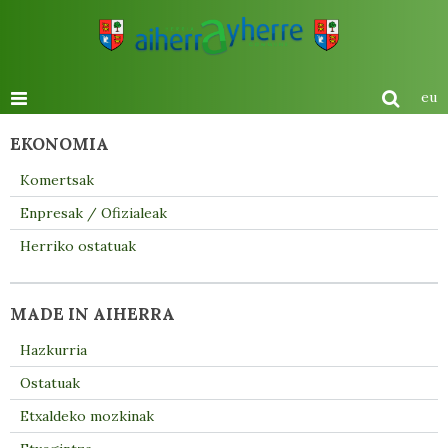
eu
EKONOMIA
Komertsak
Enpresak / Ofizialeak
Herriko ostatuak
MADE IN AIHERRA
Hazkurria
Ostatuak
Etxaldeko mozkinak