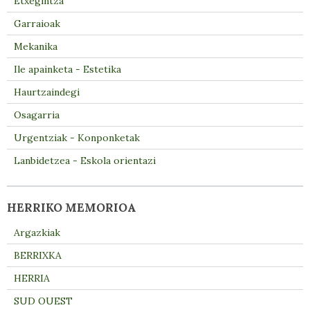
Etxegintza
Garraioak
Mekanika
Ile apainketa - Estetika
Haurtzaindegi
Osagarria
Urgentziak - Konponketak
Lanbidetzea - Eskola orientazi
HERRIKO MEMORIOA
Argazkiak
BERRIXKA
HERRIA
SUD OUEST